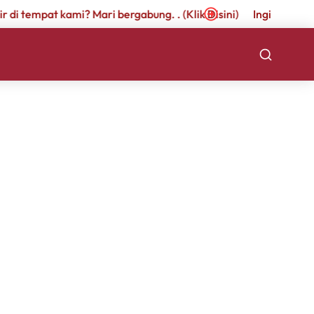
r di tempat kami? Mari bergabung. . (Klik Disini)
Ingin berkari
Events
Event
Search
List
Views
Search
Navigat
and