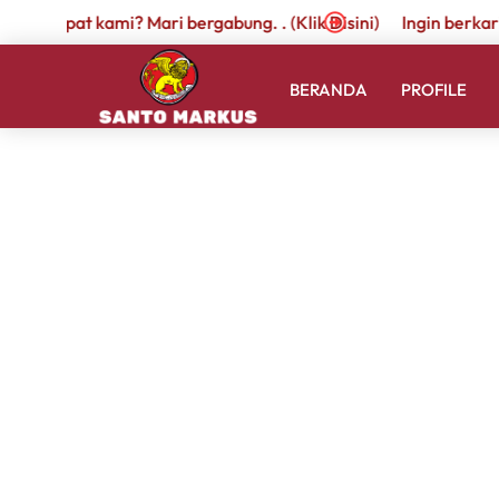
r di tempat kami? Mari bergabung. . (Klik Disini)
Ingin berkari
BERANDA
PROFILE
KB-TK 2
There are no upcoming events.
Upcoming
Select
Latest Past Events
date.
20 June @ 00:00
-
30 June @ 23:30
JUN
20
Libur Semester Genap Siswa Santo Marku