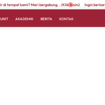
r di tempat kami? Mari bergabung. . (Klik Disini)
Ingin berkari
UNIT
AKADEMIK
BERITA
KONTAK
s I & II