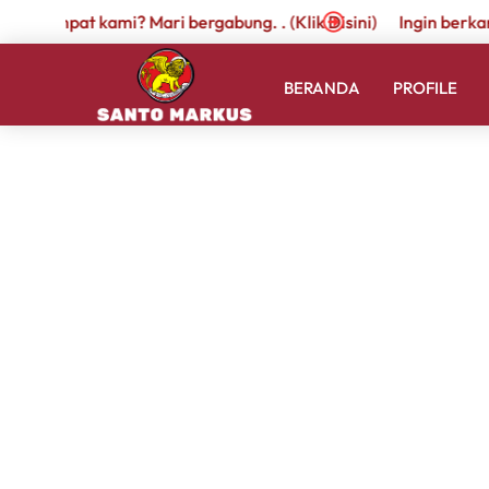
r di tempat kami? Mari bergabung. . (Klik Disini)
Ingin berkari
BERANDA
PROFILE
Santo Markus I
Address
Jl. Kelapa Gading III No.38 9, RW.1, Kramat Jat
Jakarta Timur
,
13510
Indonesia
Get Directions
Website
https://santomarkus.sch.id