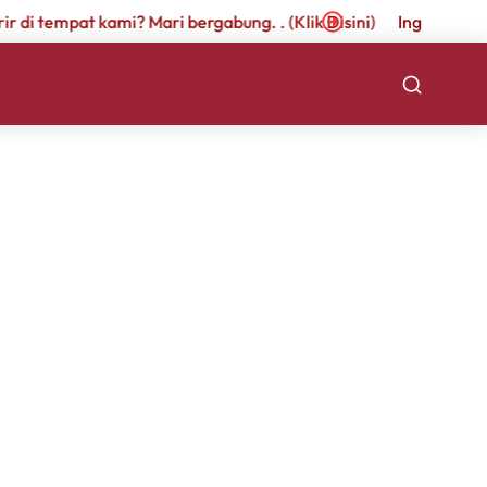
r di tempat kami? Mari bergabung. . (Klik Disini)
Ingin berkari
« All Events
 13510