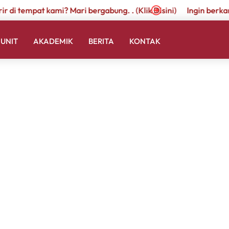
r di tempat kami? Mari bergabung. . (Klik Disini)
Ingin berkari
UNIT
AKADEMIK
BERITA
KONTAK
i, Kec. Kramat jati, Kota Jakarta Timur, Daerah Khusus Ibukota Jakarta