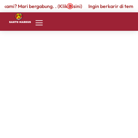
kami? Mari bergabung. . (Klik Disini)
Ingin berkarir di tempat 
SD 1
PRESTASI SD Santo Markus I
Februari 2026
February 16, 2026
by
admin.santomarkus