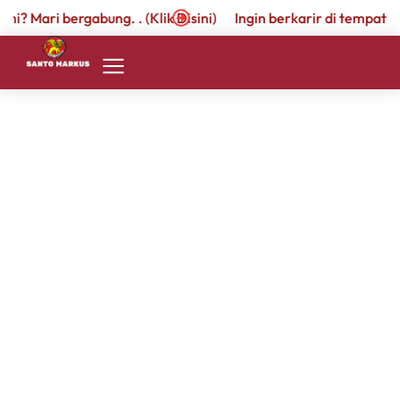
? Mari bergabung. . (Klik Disini)
Ingin berkarir di tempat kami
SMP 1
Berbagi Kasih Bersama SMP
Santo Markus
March 9, 2026
by
admin.santomarkus