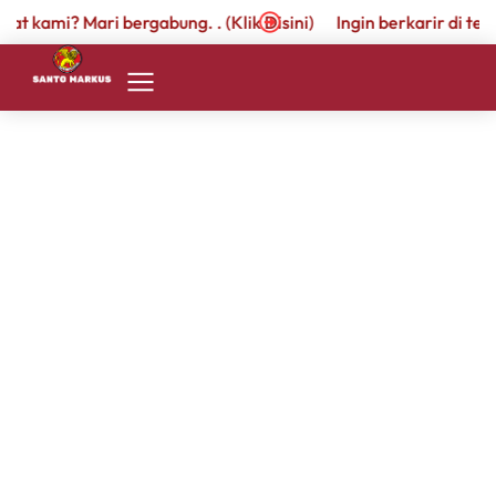
at kami? Mari bergabung. . (Klik Disini)
Ingin berkarir di temp
KB-
TK II
Beranda
Sejarah
Sapaan
Kepala