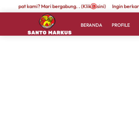
r di tempat kami? Mari bergabung. . (Klik Disini)
Ingin berkari
BERANDA
PROFILE
KB-TK II
Beranda
Sejarah
Sapaan Kepala Sekolah
Guru, Staff, Karyawan
Prestasi