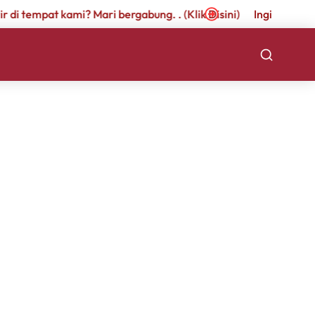
r di tempat kami? Mari bergabung. . (Klik Disini)
Ingin berkari