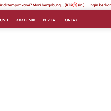
r di tempat kami? Mari bergabung. . (Klik Disini)
Ingin berkari
UNIT
AKADEMIK
BERITA
KONTAK
Info Lebih Lanjut
Ibu Dwi – 0838 77685700
tksantomarkus2