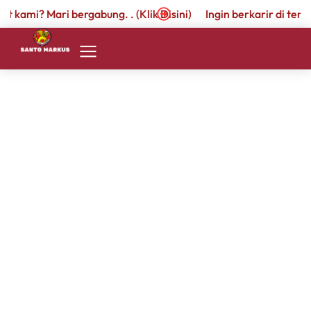
at kami? Mari bergabung. . (Klik Disini)
Ingin berkarir di temp
Lingkungan
SMP
I
Sekolah &
Sarana
Beranda
Prasarana
Sejarah
Sapaan
Kepala