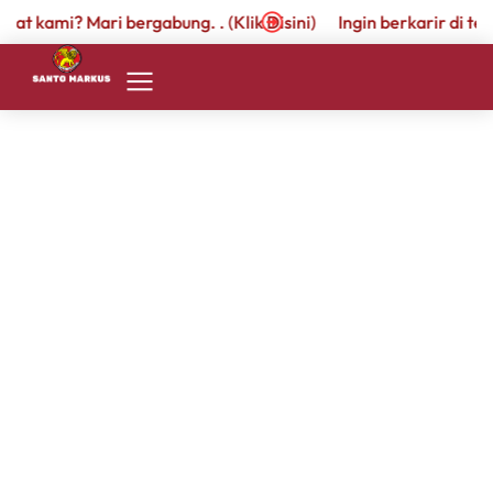
pat kami? Mari bergabung. . (Klik Disini)
Ingin berkarir di tem
SMP I
Beranda
Sejarah
Sapaan
Kepala
Sekolah