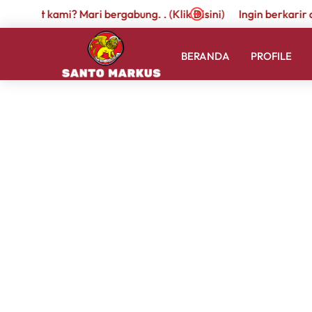
empat kami? Mari bergabung. . (Klik Disini)
Ingin berkarir di t
BERANDA
PROFILE
SMP 1
Juara 2 E-SPORTS 
March 29, 2023
by
admin.santomarkus