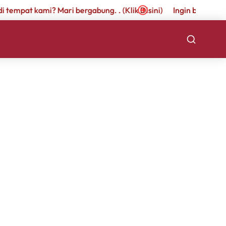
empat kami? Mari bergabung. . (Klik Disini)
Ingin berkarir di t