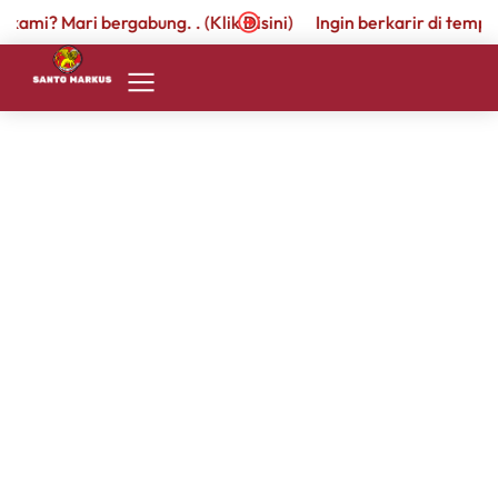
kami? Mari bergabung. . (Klik Disini)
Ingin berkarir di tempat 
SMP 2
Retret SMP St.Markus II
January 22, 2024
by
admin.santomarkus