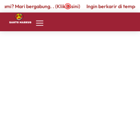
mi? Mari bergabung. . (Klik Disini)
Ingin berkarir di tempat ka
SD 1
SD 2
SMP 2
SCOUT Competition 2024,
Tingkat Penggalang SD
October 8, 2024
by
admin.santomarkus